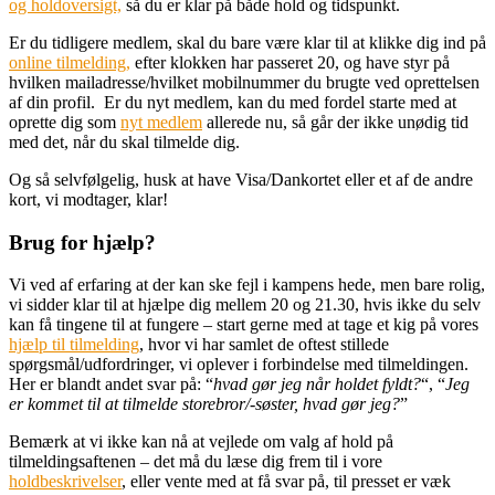
og holdoversigt,
så du er klar på både hold og tidspunkt.
Er du tidligere medlem, skal du bare være klar til at klikke dig ind på
online tilmelding,
efter klokken har passeret 20, og have styr på
hvilken mailadresse/hvilket mobilnummer du brugte ved oprettelsen
af din profil. Er du nyt medlem, kan du med fordel starte med at
oprette dig som
nyt medlem
allerede nu, så går der ikke unødig tid
med det, når du skal tilmelde dig.
Og så selvfølgelig, husk at have Visa/Dankortet eller et af de andre
kort, vi modtager, klar!
Brug for hjælp?
Vi ved af erfaring at der kan ske fejl i kampens hede, men bare rolig,
vi sidder klar til at hjælpe dig mellem 20 og 21.30, hvis ikke du selv
kan få tingene til at fungere – start gerne med at tage et kig på vores
hjælp til tilmelding
, hvor vi har samlet de oftest stillede
spørgsmål/udfordringer, vi oplever i forbindelse med tilmeldingen.
Her er blandt andet svar på: “
hvad gør jeg når holdet fyldt?
“, “
Jeg
er kommet til at tilmelde storebror/-søster, hvad gør jeg?
”
Bemærk at vi ikke kan nå at vejlede om valg af hold på
tilmeldingsaftenen – det må du læse dig frem til i vore
holdbeskrivelser
, eller vente med at få svar på, til presset er væk