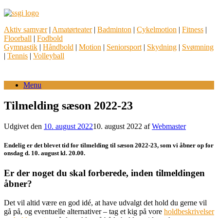
Gå
til
indhold
Aktiv samvær
|
Amatørteater
|
Badminton
|
Cykelmotion
|
Fitness
|
Floorball
|
Fodbold
Gymnastik
|
Håndbold
|
Motion
|
Seniorsport
|
Skydning
|
Svømning
|
Tennis
|
Volleyball
Menu
Tilmelding sæson 2022-23
Udgivet den
10. august 2022
10. august 2022
af
Webmaster
Endelig er det blevet tid for tilmelding til sæson 2022-23, som vi åbner op for
onsdag d. 10. august kl. 20.00.
Er der noget du skal forberede, inden tilmeldingen
åbner?
Det vil altid være en god idé, at have udvalgt det hold du gerne vil
gå på, og eventuelle alternativer – tag et kig på vore
holdbeskrivelser