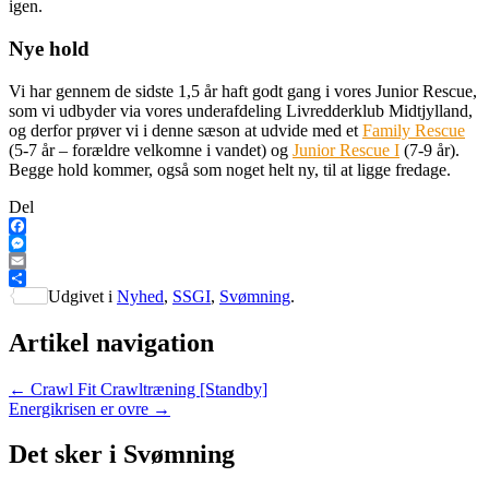
igen.
Nye hold
Vi har gennem de sidste 1,5 år haft godt gang i vores Junior Rescue,
som vi udbyder via vores underafdeling Livredderklub Midtjylland,
og derfor prøver vi i denne sæson at udvide med et
Family Rescue
(5-7 år – forældre velkomne i vandet) og
Junior Rescue I
(7-9 år).
Begge hold kommer, også som noget helt ny, til at ligge fredage.
Del
Facebook
Messenger
Email
Share
Udgivet i
Nyhed
,
SSGI
,
Svømning
.
Artikel navigation
←
Crawl Fit Crawltræning [Standby]
Energikrisen er ovre
→
Det sker i Svømning