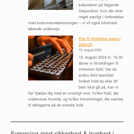
å
kalenderen på følgende
i
b
tidspunkter, hvor der sker
S
e
noget særligt i forbindelse
n
n
med svømmeunderivsningen – vi vil også informere
e
løbende undervejs.
j
b
Klar til tilmleding sæson
j
2024/25
e
15. august 2024
r
15. august 2024 kl. 19.30
g
åbner vi tilmeldingen til
S
vinterens hold. Har du
v
endnu ikke besluttet
ø
hvilket hold du eller dit
m
barn skal gå på, kan vi
m
her hjælpe dig med en oversigt over, hvilke hold, der
e
undervises hvornår, og hvilke forventninger, der sættes
h
til deltagerne på de enkelte hold
a
l
Svømning med sikkerhed & tryghed i