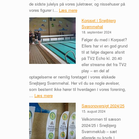
de sidste julelys på vores juletræer, og nissehuser på
i
:
vores figurer i…
Læs mere
n
J
g
Korpset i Snejbjerg
u
2
Svømmehal
l
0
18. september 2024
e
2
Følger du med i Korpset?
b
6
Ellers har vi en god grund
r
–
til at følge dagens afsnit
e
t
på TV2 Echo kl. 20.40
v
i
eller streame det fra TV2
s
l
play – en del af
æ
m
optagelserne er nemlig foretaget i vores elskede
s
e
Snejbjerg Svømmehal. Her vil du se nogle øvelser,
o
l
som bestemt ikke hører til hverdagen i vores forening,
n
d
:
…
Læs mere
2
i
K
0
n
Sæsonoversigt 2024/25
o
2
g
15. august 2024
r
5
e
Velkommen til sæson
p
/
n
2024/25 i Snejbjerg
s
2
e
Svømmeklub – sæt
e
6
r
allerede nu kryds i
t