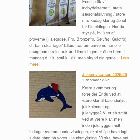
Endelig fik vi
indbydelserne til årets
sæsonafslutning / store
mærkedag klar og åbnet
for tilmeldingen. Har du
styr på, hvilken af
prøverne (Haletudse, Frø, Bronzefrø, Sølvfrø, Guldfrø)
dit barn skal tage? Ellers læs om prøverne her eller
spørg barnets instruktør. Tilmeldingen er åben frem til
mandag d. 13. april kl. 21, men skynd dig gerne…
Læs
:
mere
S
Julebrev sæson 2025/26
æ
1. december 2025
s
Kære svømmer og
o
forælder Er du ved at
n
være klar til kalenderlys,
a
julekalender og
f
julehygge? Vi er så småt
s
ved at være klar, men
l
inden julehyggen helt
u
indtager svømmeundervisningen, skal vi lige have lagt
t
sidste hånd på vores juleudsmykning. Vi skal have sat
n