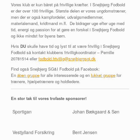
Vores klub er kun båret på frivillige kræfter. I Snejbjerg Fodbold
er der over 100 frivillige. Største delen er vores ungdomstræner,
men der er også kampfordeler, udvalgsmedlemmer,
materialemand, kridtmand m.fl. De bidrager uge efter uge med
tid, energi og passion for at gøre en forskel i Snejbjerg Fodbold
og ikke mindst for byens børn.
Hvis
DU
skulle have tid og lyst til at være frivillig i Snejbjerg
Fodbold så kontakt klubbens frivilligkoordinator – Pernille
20781514 eller
fodbold.frivillig@snejbjergsgi.dk
Find også Snejbjerg SG&I Fodbold på Facebook:
En
åben gruppe
for alle interesserede og en
lukket gruppe
for
trænere, hjælpetrænere og holdledere.
En stor tak til vores trofaste sponsorer!
Sportigan
Johan Bækgaard & Søn
Vestjylland Forsikring
Bent Jensen