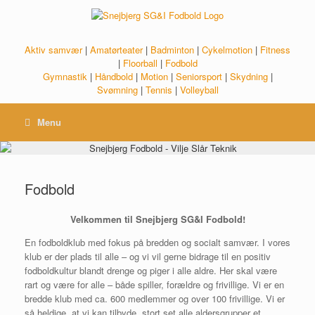
Gå
til
indhold
Aktiv samvær
|
Amatørteater
|
Badminton
|
Cykelmotion
|
Fitness
|
Floorball
|
Fodbold
Gymnastik
|
Håndbold
|
Motion
|
Seniorsport
|
Skydning
|
Svømning
|
Tennis
|
Volleyball
Menu
Fodbold
Velkommen til Snejbjerg SG&I Fodbold!
En fodboldklub med fokus på bredden og socialt samvær. I vores
klub er der plads til alle – og vi vil gerne bidrage til en positiv
fodboldkultur blandt drenge og piger i alle aldre. Her skal være
rart og være for alle – både spiller, forældre og frivillige. Vi er en
bredde klub med ca. 600 medlemmer og over 100 frivillige. Vi er
så heldige, at vi kan tilbyde, stort set alle aldersgrupper et