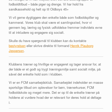
fodboldtilbud – både piger og drenge. Vi har hold fra
sandkassehold og helt op til Oldboys 45+
Vi vil gerne dygtiggøre den enkelte både som fodboldspiller og
kammerat. Vores klub skal være et samlingssted, hvor vi
gennem leg, læring og fysisk udfoldelse fremmer individets evne
til at inkludere og engagere sig socialt.
Skulle du have spørgsmål til klubben kan du kontakte
bestyrelsen
eller skrive direkte til formand
Henrik Plauborg
Jespersen
.
Klubbens træner og frivillige er engageret og tager ansvar for, at
der både er et godt og trygt træningsmiljø samt socialt miljø, på
såvel det enkelte hold som i klubben.
Vi er en FCM samarbejdsklub. Samarbejdet indeholder en masse
sportslige tilbud om oplevelser for børn, trænerkurser, FCM
fodboldskole og meget mere. Det er op til de enkelte træner på
holdene at vurdere hvad der er relevant for deres hold at deltage
i.