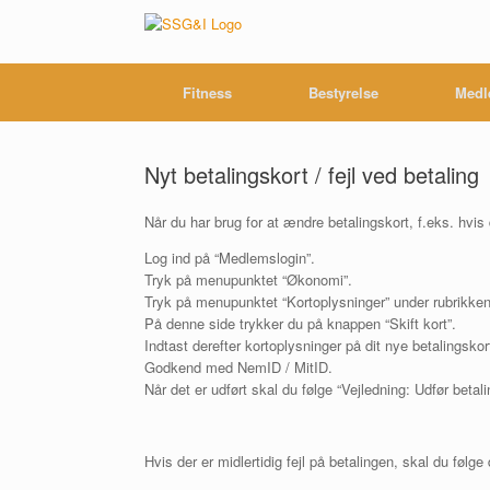
Gå
til
indhold
Fitness
Bestyrelse
Medl
Nyt betalingskort / fejl ved betaling
Når du har brug for at ændre betalingskort, f.eks. hvis 
Log ind på “Medlemslogin”.
Tryk på menupunktet “Økonomi”.
Tryk på menupunktet “Kortoplysninger” under rubrikken 
På denne side trykker du på knappen “Skift kort”.
Indtast derefter kortoplysninger på dit nye betalingsko
Godkend med NemID / MitID.
Når det er udført skal du følge “Vejledning: Udfør betal
Hvis der er midlertidig fejl på betalingen, skal du følge