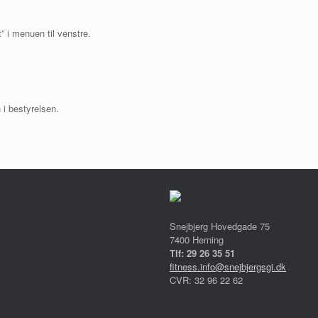
” i menuen til venstre.
 i bestyrelsen.
Snejbjerg Hovedgade 75
7400 Herning
Tlf: 29 26 35 51
fitness.info@snejbjergsgi.dk
CVR: 32 96 22 62