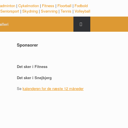
adminton
|
Cykelmotion
|
Fitness
|
Floorball
|
Fodbold
|
Seniorsport
|
Skydning
|
Svømning
|
Tennis
|
Volleyball
alleri
Sponsorer
Det sker i Fitness
Det sker i Snejbjerg
Se
kalenderen for de næste 12 måneder