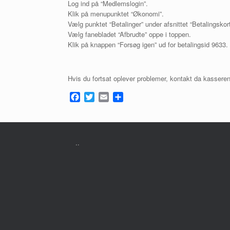
Log ind på “Medlemslogin”.
Klik på menupunktet “Økonomi”.
Vælg punktet “Betalinger” under afsnittet “Betalingskort
Vælg fanebladet “Afbrudte” oppe i toppen.
Klik på knappen “Forsøg igen” ud for betalingsid 9633.
Hvis du fortsat oplever problemer, kontakt da kasseren
F
T
E
S
a
w
m
h
c
i
a
a
e
t
i
r
b
t
l
e
..
o
e
o
r
k