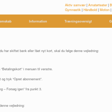
Aktiv samvær
|
Amatørteater
|
B
Gymnastik
|
Håndbold
|
Motion
emskab
Information
Træningsoversigt
G
du har skiftet bank eller fået nyt kort, skal du følge denne vejledning:
“Betalingskort” i menuen til venstre.
rt og tryk “Opret abonnement”.
ing – Forsøg igen” fra punkt 3.
 denne vejledning: