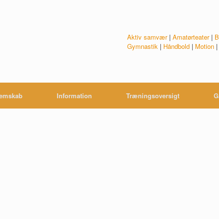
Aktiv samvær
|
Amatørteater
|
B
Gymnastik
|
Håndbold
|
Motion
emskab
Information
Træningsoversigt
G