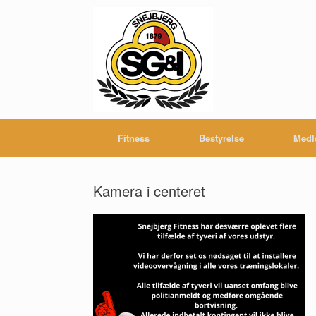
Gå
til
indhold
Fitness
Bestyrelse
Medl
Kamera i centeret