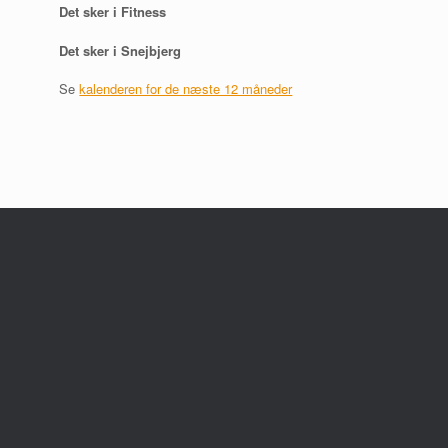
Det sker i Fitness
Det sker i Snejbjerg
Se
kalenderen for de næste 12 måneder