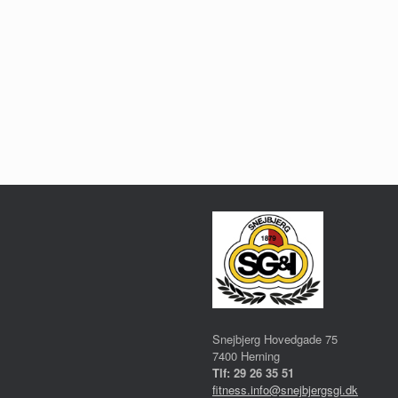
Snejbjerg Hovedgade 75
7400 Herning
Tlf: 29 26 35 51
fitness.info@snejbjergsgi.dk