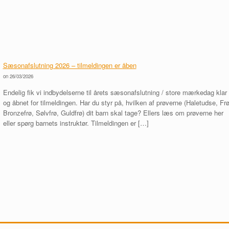
Sæsonafslutning 2026 – tilmeldingen er åben
on 26/03/2026
Endelig fik vi indbydelserne til årets sæsonafslutning / store mærkedag klar
og åbnet for tilmeldingen. Har du styr på, hvilken af prøverne (Haletudse, Frø
Bronzefrø, Sølvfrø, Guldfrø) dit barn skal tage? Ellers læs om prøverne her
eller spørg barnets instruktør. Tilmeldingen er […]