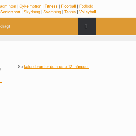
adminton
|
Cykelmotion
|
Fitness
|
Floorball
|
Fodbold
|
Seniorsport
|
Skydning
|
Svømning
|
Tennis
|
Volleyball
dragt
Se
kalenderen for de næste 12 måneder
1
s