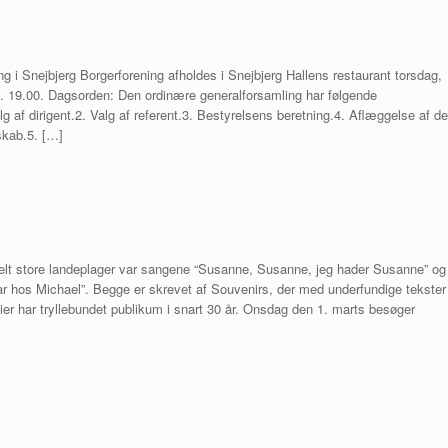
g i Snejbjerg Borgerforening afholdes i Snejbjerg Hallens restaurant torsdag,
kl. 19.00. Dagsorden: Den ordinære generalforsamling har følgende
g af dirigent.2. Valg af referent.3. Bestyrelsens beretning.4. Aflæggelse af de
skab.5. […]
helt store landeplager var sangene “Susanne, Susanne, jeg hader Susanne” og
ar hos Michael”. Begge er skrevet af Souvenirs, der med underfundige tekster
ier har tryllebundet publikum i snart 30 år. Onsdag den 1. marts besøger