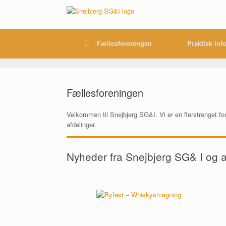
Gå
til
indhold
Fællesforeningen
Praktisk inf
Fællesforeningen
Velkommen til Snejbjerg SG&I. Vi er en flerstrenget for
afdelinger.
Nyheder fra Snejbjerg SG& I og 