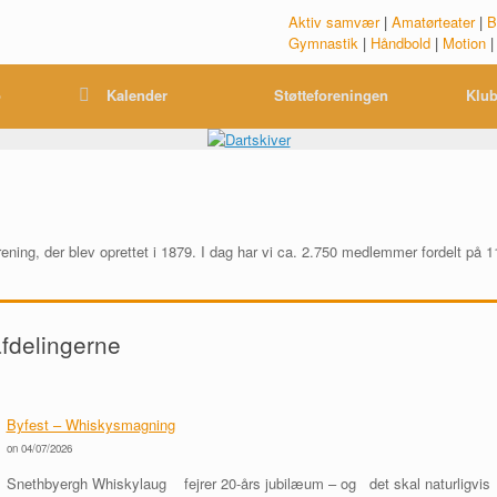
Aktiv samvær
|
Amatørteater
|
B
Gymnastik
|
Håndbold
|
Motion
o
Kalender
Støtteforeningen
Klub
ening, der blev oprettet i 1879. I dag har vi ca. 2.750 medlemmer fordelt på 1
afdelingerne
Byfest – Whiskysmagning
on 04/07/2026
Snethbyergh Whiskylaug fejrer 20-års jubilæum – og det skal naturligvi