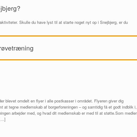
ejbjerg?
ktiviteter. Skulle du have lyst til at starte noget nyt op i Snejbjerg, er du
prøvetræning
der blevet omdelt en flyer i alle postkasser i området. Flyeren giver dig
t at tegne medlemskab af borgerforeningen – og samtidig få et godt indblik i,
ningen arbejder med, og hvad dit medlemskab er med til at støtte.Som medle
 […]