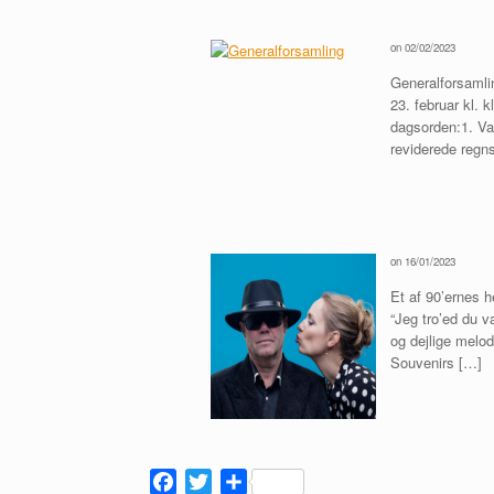
on 02/02/2023
Generalforsamlin
23. februar kl. 
dagsorden:1. Val
reviderede regn
on 16/01/2023
Et af 90’ernes 
“Jeg tro’ed du v
og dejlige melod
Souvenirs […]
F
T
S